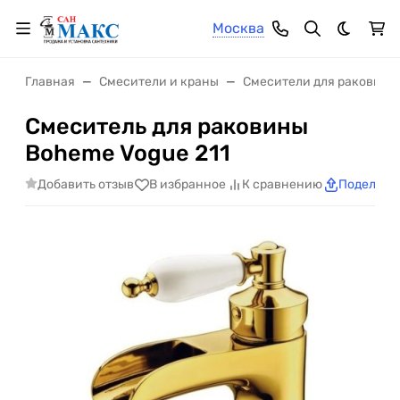
Москва
Темная 
Главная
Смесители и краны
Смесители для раковины
Смеситель для раковины
Boheme Vogue 211
Добавить отзыв
В избранное
К сравнению
Поделить