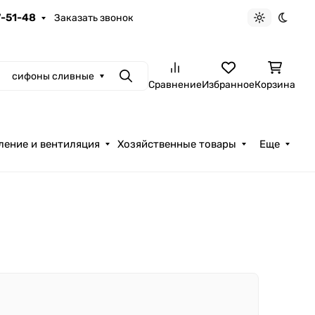
7-51-48
Заказать звонок
Светлая те
Темна
сифоны сливные
Поиск
Сравнение
Избранное
Корзина
ление и вентиляция
Хозяйственные товары
Еще