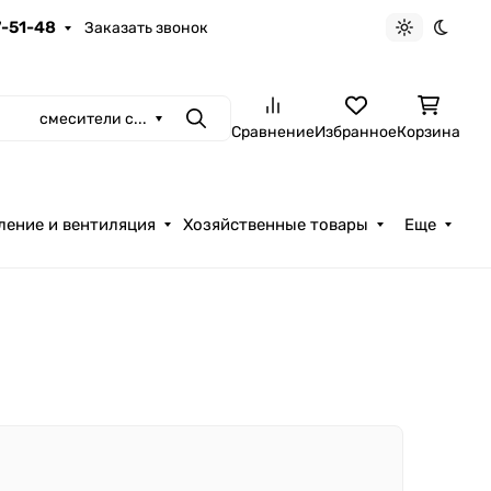
7-51-48
Заказать звонок
Светлая те
Темна
смесители с...
Поиск
Сравнение
Избранное
Корзина
ление и вентиляция
Хозяйственные товары
Еще