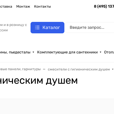
8 (495) 13
ставка
Монтаж
Контакты
м и в розницу с
Каталог
оссии
ины, пьедесталы
Комплектующие для сантехники
Отоп
евые панели, гарнитуры
смесители с гигиеническим душем
еническим душем