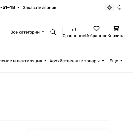
7-51-48
Заказать звонок
Светлая те
Темна
Все категории
Поиск
Сравнение
Избранное
Корзина
ление и вентиляция
Хозяйственные товары
Еще