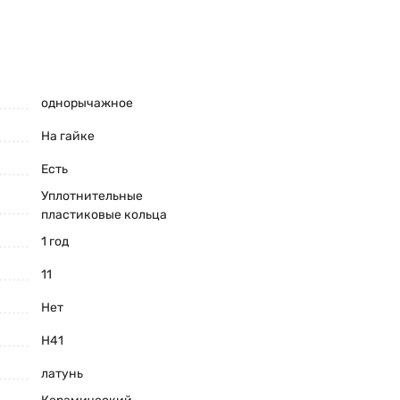
однорычажное
На гайке
Есть
Уплотнительные
пластиковые кольца
1 год
11
Нет
H41
латунь