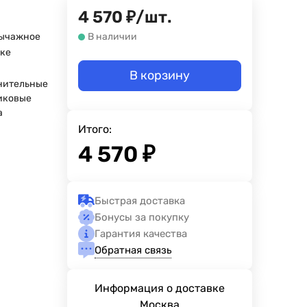
4 570
₽
/
шт.
ычажное
В наличии
йке
В корзину
нительные
иковые
а
Итого:
4 570
₽
Быстрая доставка
Бонусы за покупку
Гарантия качества
Обратная связь
Информация о доставке
Москва