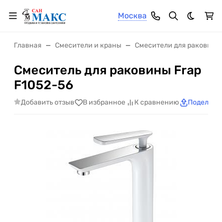
Москва
Темная 
Главная
Смесители и краны
Смесители для раковины
Смеситель для раковины Frap
F1052-56
Добавить отзыв
В избранное
К сравнению
Поделить