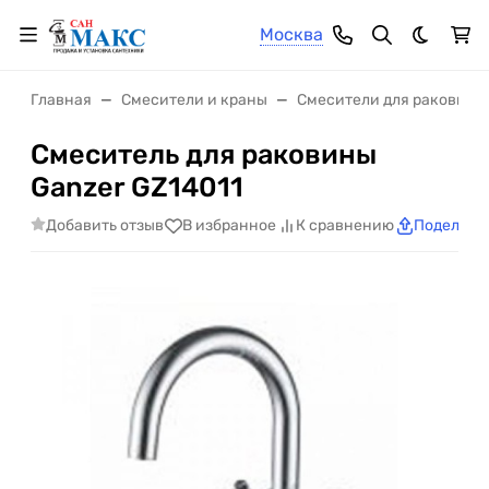
Москва
Темная 
Главная
Смесители и краны
Смесители для раковины
Смеситель для раковины
Ganzer GZ14011
Добавить отзыв
В избранное
К сравнению
Поделить