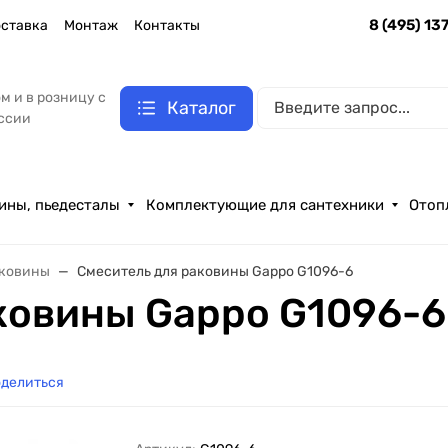
8 (495) 13
ставка
Монтаж
Контакты
м и в розницу с
Каталог
оссии
ины, пьедесталы
Комплектующие для сантехники
Отоп
аковины
Смеситель для раковины Gappo G1096-6
ковины Gappo G1096-6
делиться