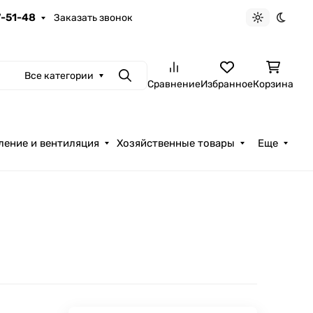
7-51-48
Заказать звонок
Светлая те
Темна
Все категории
Поиск
Сравнение
Избранное
Корзина
ление и вентиляция
Хозяйственные товары
Еще