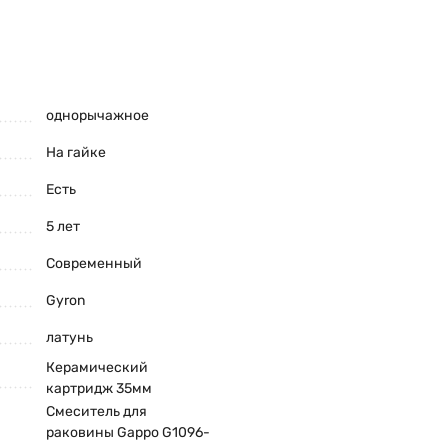
однорычажное
На гайке
Есть
5 лет
Современный
Gyron
латунь
Керамический
картридж 35мм
Смеситель для
раковины Gappo G1096-