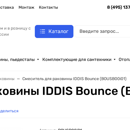
8 (495) 13
ставка
Монтаж
Контакты
м и в розницу с
Каталог
оссии
ины, пьедесталы
Комплектующие для сантехники
Отоп
аковины
Смеситель для раковины IDDIS Bounce (BOUSB00i01)
ковины IDDIS Bounce (
делиться