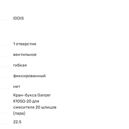
IDDIS
1 отверстие
вентильное
гибкая
фиксированный
нет
Кран-букса Ganzer
K105Q-20 для
смесителя 20 шлицов
(пара)
22.5