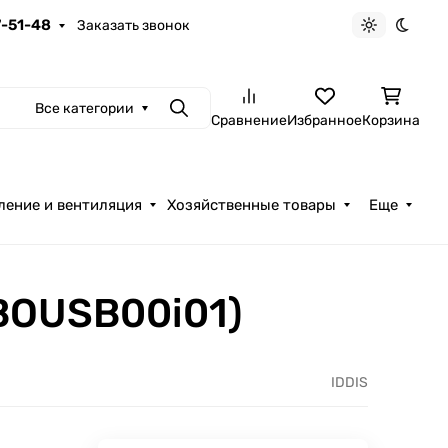
7-51-48
Заказать звонок
Светлая те
Темна
Все категории
Поиск
Сравнение
Избранное
Корзина
ление и вентиляция
Хозяйственные товары
Еще
BOUSB00i01)
IDDIS