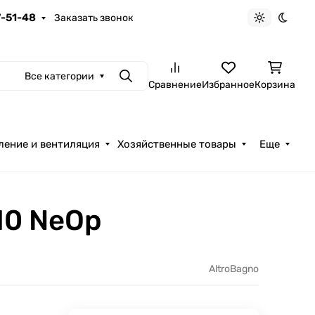
7-51-48
Заказать звонок
Светлая те
Темна
Все категории
Поиск
Сравнение
Избранное
Корзина
ление и вентиляция
Хозяйственные товары
Еще
10 NeOp
AltroBagno