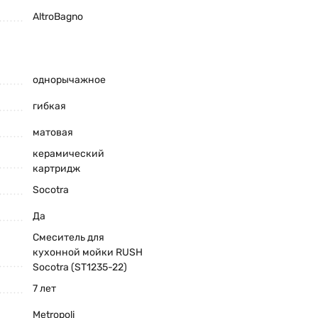
AltroBagno
однорычажное
гибкая
матовая
керамический
картридж
Socotra
Да
Смеситель для
кухонной мойки RUSH
Socotra (ST1235-22)
7 лет
Metropoli