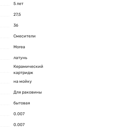
5 лет
27,5
36
Смесители
Morea
латунь
Керамический
картридж
на мойку
Для раковины
бытовая
0.007
0.007