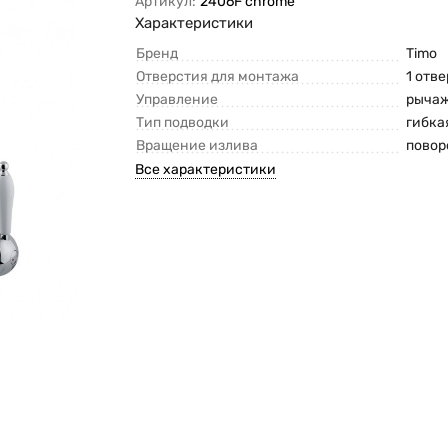
Артикул:
2406F chrome
Характеристики
Бренд
Timo
Отверстия для монтажа
1 отв
Управление
рыча
Тип подводки
гибка
Вращение излива
повор
Все характеристики