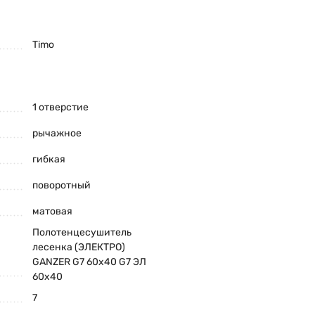
Timo
1 отверстие
рычажное
гибкая
поворотный
матовая
Полотенцесушитель
лесенка (ЭЛЕКТРО)
GANZER G7 60х40 G7 ЭЛ
60х40
7