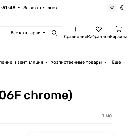
7-51-48
Заказать звонок
Светлая те
Темна
Все категории
Поиск
Сравнение
Избранное
Корзина
ление и вентиляция
Хозяйственные товары
Еще
06F chrome)
TIMO