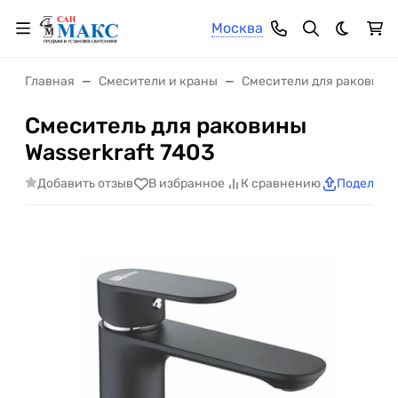
Москва
Темная 
Главная
Смесители и краны
Смесители для раковины
Смеситель для раковины
Wasserkraft 7403
Добавить отзыв
В избранное
К сравнению
Поделить