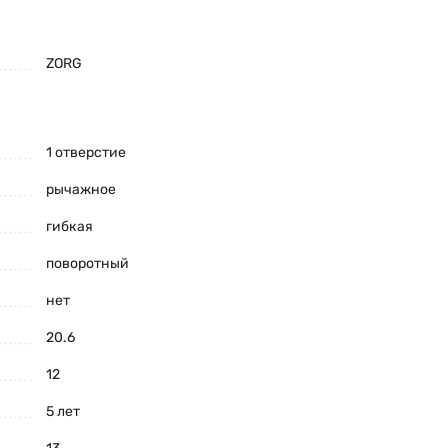
ZORG
1 отверстие
рычажное
гибкая
поворотный
нет
20.6
12
5 лет