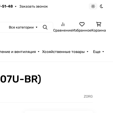
7-51-48
Заказать звонок
Светлая те
Темна
Все категории
Поиск
Сравнение
Избранное
Корзина
ление и вентиляция
Хозяйственные товары
Еще
207U-BR)
ZORG