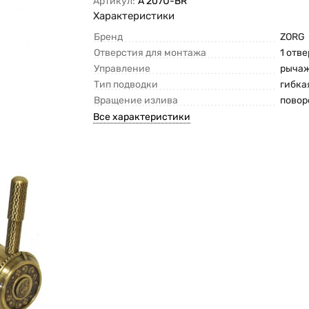
Артикул:
A 207U-BR
Характеристики
Бренд
ZORG
Отверстия для монтажа
1 отв
Управление
рыча
Тип подводки
гибка
Вращение излива
повор
Все характеристики