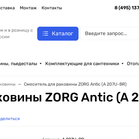
8 (495) 13
ставка
Монтаж
Контакты
м и в розницу с
Каталог
оссии
ины, пьедесталы
Комплектующие для сантехники
Отоп
аковины
Смеситель для раковины ZORG Antic (A 207U-BR)
ковины ZORG Antic (A 
делиться