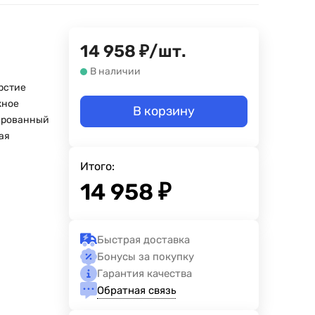
14 958
₽
/
шт.
В наличии
ерстие
жное
В корзину
ированный
ая
Итого:
14 958
₽
Быстрая доставка
Бонусы за покупку
Гарантия качества
Обратная связь