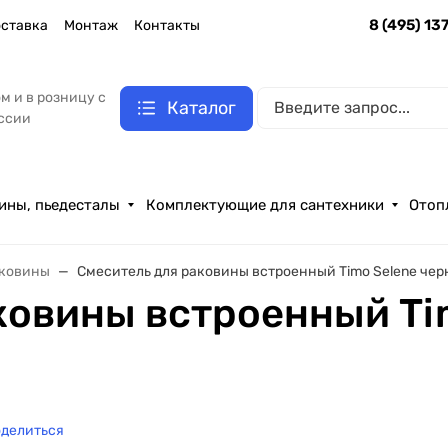
8 (495) 13
ставка
Монтаж
Контакты
м и в розницу с
Каталог
оссии
ины, пьедесталы
Комплектующие для сантехники
Отоп
аковины
Смеситель для раковины встроенный Timo Selene чер
ковины встроенный Ti
делиться