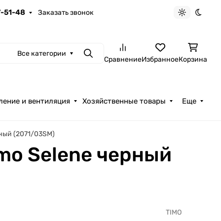
7-51-48
Заказать звонок
Светлая те
Темна
Все категории
Поиск
Сравнение
Избранное
Корзина
ление и вентиляция
Хозяйственные товары
Еще
ный (2071/03SM)
mo Selene черный
TIMO