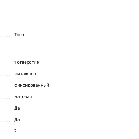
Timo
1 отверстие
рычажное
фиксированный
матовая
Да
Да
7