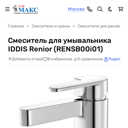
Москва
Темная 
Главная
Смесители и краны
Смесители для раковины
Смеситель для умывальника
IDDIS Renior (RENSB00i01)
Добавить отзыв
В избранное
К сравнению
Поделить