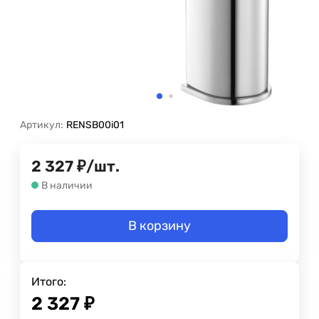
Артикул:
RENSB00i01
2 327
₽
/
шт.
В наличии
В корзину
Итого:
2 327
₽