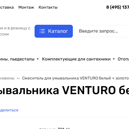
8 (495) 13
ставка
Монтаж
Контакты
м и в розницу с
Каталог
оссии
ины, пьедесталы
Комплектующие для сантехники
Отоп
аковины
Смеситель для умывальника VENTURO белый + золото
ывальника VENTURO бе
делиться