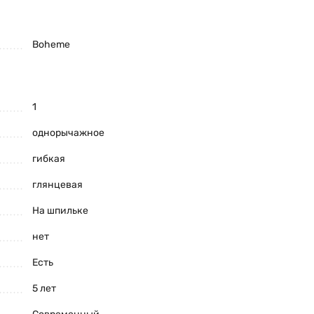
Boheme
1
однорычажное
гибкая
глянцевая
На шпильке
нет
Есть
5 лет