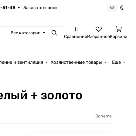
7-51-48
Заказать звонок
Светлая те
Темна
Все категории
Поиск
Сравнение
Избранное
Корзина
ление и вентиляция
Хозяйственные товары
Еще
лый + золото
Boheme