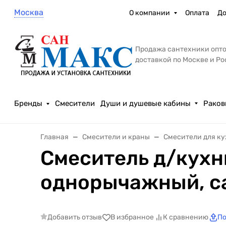
Москва
О компании
Оплата
До
Продажа сантехники опто
доставкой по Москве и Р
Бренды
Смесители
Души и душевые кабины
Раков
Главная
Смесители и краны
Смесители для к
Смеситель д/кухн
однорычажный, са
Добавить отзыв
В избранное
К сравнению
По