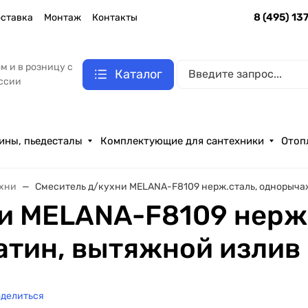
8 (495) 13
ставка
Монтаж
Контакты
м и в розницу с
Каталог
оссии
ины, пьедесталы
Комплектующие для сантехники
Отоп
ухни
Смеситель д/кухни MELANA-F8109 нерж.сталь, однорыча
и MELANA-F8109 нерж.
тин, вытяжной излив
делиться