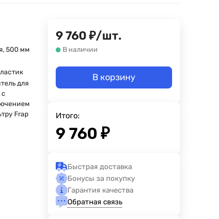
9 760
₽
/
шт.
я, 500 мм
В наличии
н
ластик
В корзину
тель для
 с
лючением
ьтру Frap
Итого:
9 760
₽
Быстрая доставка
Бонусы за покупку
Гарантия качества
Обратная связь