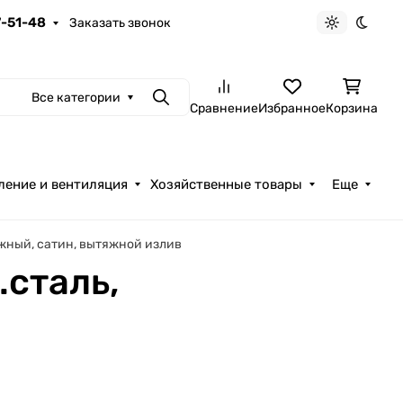
7-51-48
Заказать звонок
Светлая те
Темна
Все категории
Поиск
Сравнение
Избранное
Корзина
ление и вентиляция
Хозяйственные товары
Еще
жный, сатин, вытяжной излив
сталь,