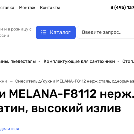
8 (495) 13
ставка
Монтаж
Контакты
м и в розницу с
Каталог
оссии
ины, пьедесталы
Комплектующие для сантехники
Отоп
ухни
Смеситель д/кухни MELANA-F8112 нерж.сталь, однорычаж
и MELANA-F8112 нерж.
тин, высокий излив
делиться