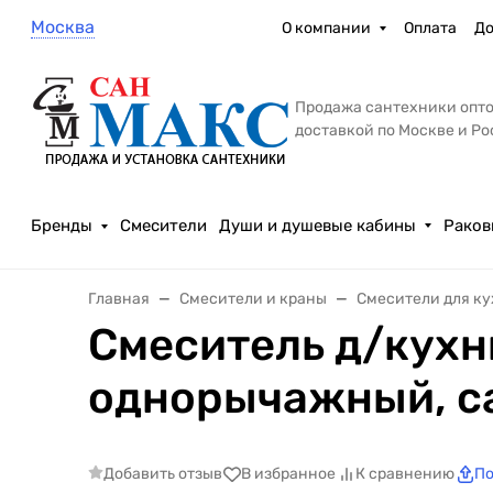
Москва
О компании
Оплата
До
Продажа сантехники опто
доставкой по Москве и Р
Бренды
Смесители
Души и душевые кабины
Раков
Главная
Смесители и краны
Смесители для к
Смеситель д/кухн
однорычажный, са
Добавить отзыв
В избранное
К сравнению
По