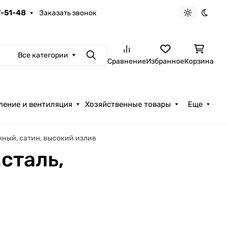
7-51-48
Заказать звонок
Светлая те
Темна
Все категории
Поиск
Сравнение
Избранное
Корзина
ление и вентиляция
Хозяйственные товары
Еще
ный, сатин, высокий излив
сталь,