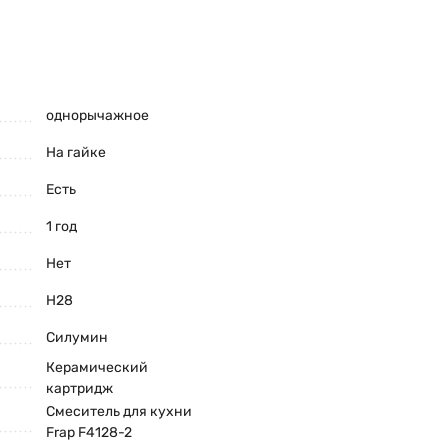
однорычажное
На гайке
Есть
1 год
Нет
H28
Силумин
Керамический
картридж
Смеситель для кухни
Frap F4128-2