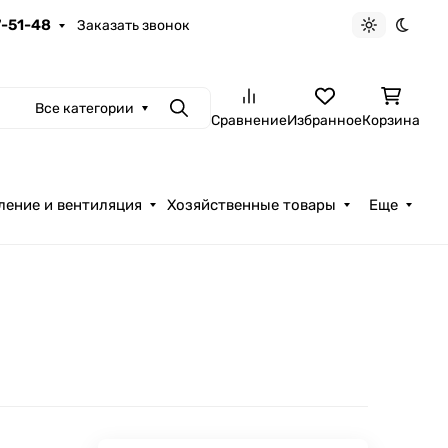
7-51-48
Заказать звонок
Светлая те
Темна
Все категории
Поиск
Сравнение
Избранное
Корзина
ление и вентиляция
Хозяйственные товары
Еще