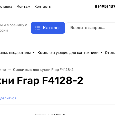
8 (495) 13
ставка
Монтаж
Контакты
м и в розницу с
Каталог
оссии
ины, пьедесталы
Комплектующие для сантехники
Отоп
ухни
Смеситель для кухни Frap F4128-2
хни Frap F4128-2
делиться