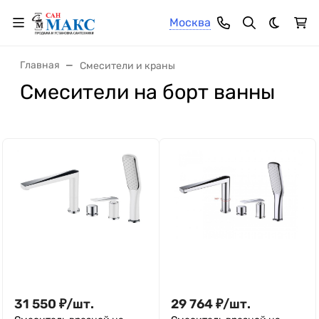
Москва
Темная 
Главная
Смесители и краны
Смесители на борт ванны
31 550
₽
/
шт.
29 764
₽
/
шт.